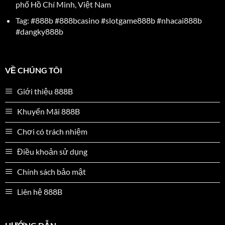
chơi tiêu diệt thành công. Đây chính là sảnh lý tưởng cho
phố Hồ Chí Minh, Việt Nam
những bet thủ thích chinh phục thử thách và săn giải thưởng
Tag: #888b #888bcasino #slotgame888b #nhacai888b
lớn.
#dangky888b
Sảnh Techplay
Sảnh bắn cá TechPlay tại Sin88 là điểm đến lý tưởng cho
VỀ CHÚNG TÔI
những bet thủ yêu thích cảm giác săn cá đổi thưởng đầy kịch
tính. Với thế mạnh về đồ họa 3D sắc nét, màu sắc sống động
Giới thiệu 888B
và hiệu ứng bắn cực chân thực, TechPlay mang đến cho
người chơi trải nghiệm không khác gì đang trực tiếp săn cá
Khuyến Mãi 888B
ngoài đại dương.
Chơi có trách nhiệm
Các game bắn cá của TechPlay đa dạng cấp độ, phù hợp cả
Điều khoản sử dụng
tân binh lẫn cao thủ, kèm theo nhiều loại vũ khí và vật phẩm
hỗ trợ. Điểm hấp dẫn là tỷ lệ trả thưởng minh bạch, cơ hội
Chính sách bảo mật
săn boss siêu khủng và nhiều phần thưởng bất ngờ, giúp
người chơi vừa giải trí vừa có cơ hội thu về khoản thưởng
Liên hệ 888B
lớn. Đây chính là một trong những sân chơi nổi bật nhất tại
nhà cái.