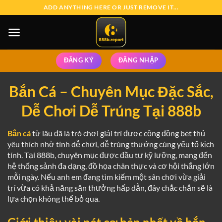
Chuyển
ADD ANYTHING HERE OR JUST REMOVE IT...
đến
nội
dung
ĐĂNG KÝ
ĐĂNG NHẬP
Bắn Cá – Chuyên Mục Đặc Sắc,
Dễ Chơi Dễ Trúng Tại 888b
Bắn cá
từ lâu đã là trò chơi giải trí được cộng đồng bet thủ
yêu thích nhờ tính dễ chơi, dễ trúng thưởng cùng yếu tố kịch
tính. Tại 888b, chuyên mục được đầu tư kỹ lưỡng, mang đến
hệ thống sảnh đa dạng, đồ họa chân thực và cơ hội thắng lớn
mỗi ngày. Nếu anh em đang tìm kiếm một sân chơi vừa giải
trí vừa có khả năng săn thưởng hấp dẫn, đây chắc chắn sẽ là
lựa chọn không thể bỏ qua.