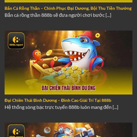
Không chỉ dừng lại ở yếu tố giải trí, bắn cá còn mang đến cơ
Bắn Cá Rồng Thần – Chinh Phục Đại Dương, Bội Thu Tiền Thưởng
hội trúng thưởng cực lớn. Mỗi viên đạn được quy đổi bằng
Bắn cá rồng thần 888b sẽ đưa người chơi bước [...]
số tiền cược, khi tiêu diệt con mồi càng lớn thì phần thưởng
nhận được càng cao. Đặc biệt, hệ thống còn tích hợp nhiều
loại súng, bom và tính năng hỗ trợ giúp người chơi tăng xác
suất trúng lớn. Với giao diện hiện đại, hình ảnh sắc nét và âm
thanh sống động, sân chơi đem lại trải nghiệm vừa thư giãn
vừa đầy kịch tính.
Xem thêm:
Nổ Hũ 888b – Tỷ Lệ RTP Cao, Cơ Hội
Rinh Jackpot Siêu Khủng
Các sảnh game bắn cá đẳng cấp, chất
lượng tại 888b
Đại Chiên Thái Bình Dương – Đỉnh Cao Giải Trí Tại 888b
Hệ thống sòng bạc trực tuyến 888b luôn mang đến [...]
Để đáp ứng nhu cầu giải trí phong phú, nhà cái không ngừng
mở rộng hợp tác với các nhà phát hành game uy tín, xây
dựng nên nhiều sảnh độc đáo và chất lượng. Mỗi sảnh lại có
một phong cách riêng, mang đến trải nghiệm đa dạng cho
người chơi. Dưới đây là những sảnh nổi bật mà bet thủ chắc