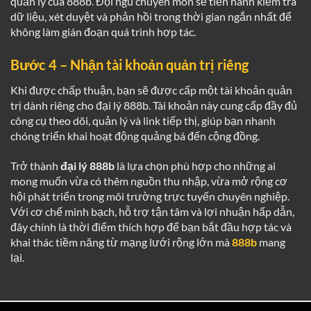
quản lý của 888b. Đội ngũ chuyên môn sẽ tiến hành kiểm tra
dữ liệu, xét duyệt và phản hồi trong thời gian ngắn nhất để
không làm gián đoạn quá trình hợp tác.
Bước 4 – Nhận tài khoản quản trị riêng
Khi được chấp thuận, bạn sẽ được cấp một tài khoản quản
trị dành riêng cho đại lý 888b. Tài khoản này cung cấp đầy đủ
công cụ theo dõi, quản lý và link tiếp thị, giúp bạn nhanh
chóng triển khai hoạt động quảng bá đến cộng đồng.
Trở thành
đại lý 888b
là lựa chọn phù hợp cho những ai
mong muốn vừa có thêm nguồn thu nhập, vừa mở rộng cơ
hội phát triển trong môi trường trực tuyến chuyên nghiệp.
Với cơ chế minh bạch, hỗ trợ tận tâm và lợi nhuận hấp dẫn,
đây chính là thời điểm thích hợp để bạn bắt đầu hợp tác và
khai thác tiềm năng từ mạng lưới rộng lớn mà
888b
mang
lại.