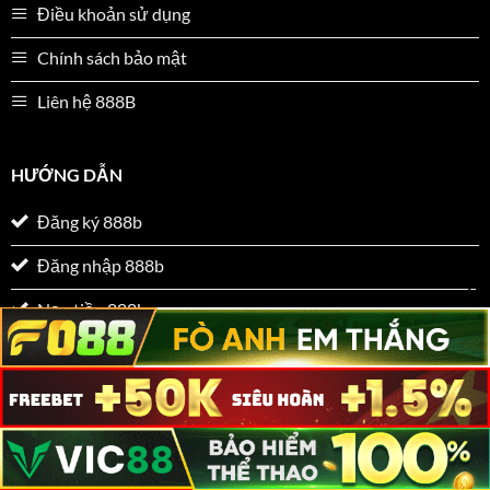
Điều khoản sử dụng
Chính sách bảo mật
Liên hệ 888B
HƯỚNG DẪN
Đăng ký 888b
Đăng nhập 888b
Nạp tiền 888b
Rút tiền 888b
Tải app 888b
Đại lý 888b