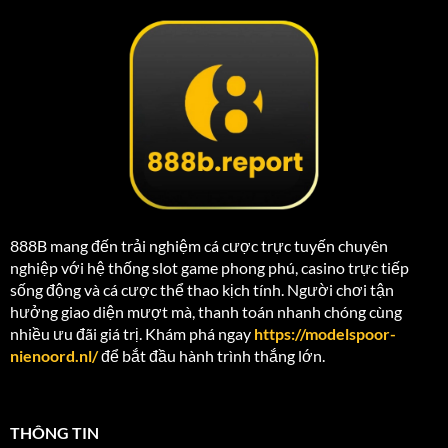
888B mang đến trải nghiệm cá cược trực tuyến chuyên
nghiệp với hệ thống slot game phong phú, casino trực tiếp
sống động và cá cược thể thao kịch tính. Người chơi tận
hưởng giao diện mượt mà, thanh toán nhanh chóng cùng
nhiều ưu đãi giá trị. Khám phá ngay
https://modelspoor-
nienoord.nl/
để bắt đầu hành trình thắng lớn.
THÔNG TIN