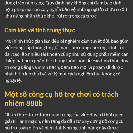
động trên nền tảng. Quy định này không chỉ đảm bảo tính
hợp pháp mà còn có ý nghĩa bảo vệ những người chưa có đủ
khả năng nhận thức khỏi rủi ro trong cá cược.
Cam kết về tính trung thực
Mọi hình thức gian lận đều bị nghiêm cấm tuyệt đối, bao gồm
việc cung cấp thông tin giả mạo, lạm dụng chương trình ưu
đãi, tạo lập nhiều tài khoản cũng như sử dụng phần mềm can
thiệp bất hợp pháp. Hệ thống luôn luôn đề cao tinh thần duy
trì công bằng và minh bạch, đảm bảo mọi vi phạm sẽ được
phát hiện kịp thời và xử lý một cách nghiêm túc, không có
ngoại lệ.
Một số công cụ hỗ trợ chơi có trách
nhiệm 888b
Nhận thức được tầm quan trọng của việc duy trì thói quen
giải trí lành mạnh, nền tảng đã đầu tư xây dựng bộ công cụ
hỗ trợ toàn diện và hiện đại. Những tính năng này được