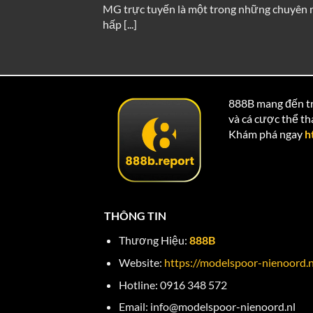
thanh sống động và cơ chế thưởng phong phú,
MG trực tuyến là một trong những chuyên
hấp [...]
Các sảnh nổ hũ 888b nhất đị
Để mang lại trải nghiệm phong phú và đáp ứ
độc đáo. Dưới đây là những sảnh bạn nhất 
888B mang đến tr
Xem thêm:
Thể Thao 888b – Cược Thôn
và cá cược thể th
Khám phá ngay
h
Sảnh Techplay
TechPlay Slot mang đến cho bet thủ những tr
thiết kế với đồ họa sắc nét, hiệu ứng sống 
là tính minh bạch, tốc độ quay mượt mà và nh
THÔNG TIN
Thương Hiệu:
888B
Website:
https://modelspoor-nienoord.n
Hotline: 0916 348 572
Email:
info@modelspoor-nienoord.nl