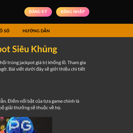
ĐĂNG KÝ
ĐĂNG NHẬP
Ổ SỐ
HƯỚNG DẪN
pot Siêu Khủng
i trúng jackpot giá trị khổng lồ. Tham gia
ờ. Bài viết dưới đây sẽ giới thiệu chi tiết
ẫn. Điểm nổi bật của tựa game chính là
ộ giải thưởng sẽ thuộc về họ.