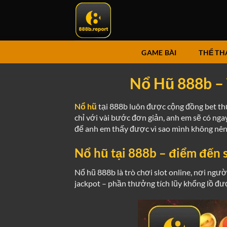
Chuyển
đến
nội
dung
GAME BÀI
THỂ TH
Nổ Hũ 888b – 
Nổ hũ
tại 888b luôn được cộng đồng bet thủ
chỉ với vài bước đơn giản, anh em sẽ có ngay
để anh em thấy được vì sao mình không nên 
Nổ hũ tại 888b – điểm đến 
Nổ hũ 888b là trò chơi slot online, nơi ng
jackpot – phần thưởng tích lũy khổng lồ đư