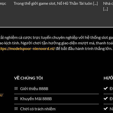
 đây thực sự là lựa chọn giải trí không thể bỏ qua.
 mục
Trong thế giới game slot, Nổ Hũ Thần Tài luôn [...]
Nhà c
[...]
nh bet thủ phải trải nghiệm
ng nhu cầu đa dạng, nền tảng đã hợp tác với nhiều nhà cung cấp g
định nên thử:
ải nghiệm cá cược trực tuyến chuyên nghiệp với hệ thống slot ga
g Minh, Rinh Thưởng Lớn Mỗi Ngày
ao kịch tính. Người chơi tận hưởng giao diện mượt mà, thanh toán
ttps://modelspoor-nienoord.nl/
để bắt đầu hành trình thắng lớn.
ải nghiệm nổ hũ đầy kịch tính với kho game đa dạng và giao diện 
động cùng tỷ lệ trả thưởng hấp dẫn, phù hợp cả người chơi mới lẫ
iều phần thưởng giá trị, giúp bet thủ vừa giải trí thoải mái vừa c
VỀ CHÚNG TÔI
HƯỚ
Giới thiệu 888B
Đ
l/
Khuyến Mãi 888B
Đ
Chơi có trách nhiệm
N