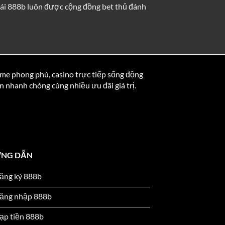
ái 888b luôn được cộng đồng bet thủ đánh
ame hàng đầu, xây dựng các sảnh giải trí
me phong phú, casino trực tiếp sống động
 nhanh chóng cùng nhiều ưu đãi giá trị.
hiện đại. Các trò chơi của TechPlay được
n cao thủ săn jackpot. Điểm nổi bật của sảnh
ó cơ hội trúng hũ khủng bất kỳ lúc nào.
NG DẪN
ăng ký 888b
ăng nhập 888b
ạp tiền 888b