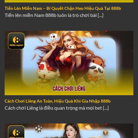
Tiến Lên Miền Nam – Bí Quyết Chặn Heo Hiệu Quả Tại 888b
Top những ly do game bài thu hút đông đảo người chơi
Tiến lên miền Nam 888b luôn là trò chơi bài [...]
Một yếu tố quan trọng khác là tỷ lệ trả thưởng cao và luật
chơi minh bạch, giúp bạn luôn yên tâm khi tham gia. Mỗi ván
đấu đều được vận hành công bằng, đảm bảo mọi người
tham gia đều có cơ hội ngang nhau. Nhờ đó, nền tảng không
chỉ tạo ra niềm tin vững chắc mà còn khuyến khích thành
viên gắn bó lâu dài.
Sự đa dạng về thể loại cũng là điểm cộng lớn, giúp các thành
viên luôn cảm thấy hứng thú khi tham gia game bài. Từ
những trò chơi dân gian truyền thống đến các biến thể hiện
đại, tất cả đều góp phần tạo nên kho giải trí phong phú, hấp
dẫn. Bạn dễ dàng tìm thấy trò phù hợp với sở thích, khả
Cách Chơi Liêng An Toàn, Hiệu Quả Khi Gia Nhập 888b
năng và mức độ thử thách mong muốn.
Cách chơi Liêng là điều quan trọng mà mọi bet [...]
Xem thêm:
Hướng Dẫn Trải Nghiệm Chuyên Mục
Chi Tiết Nhất Tại 888B