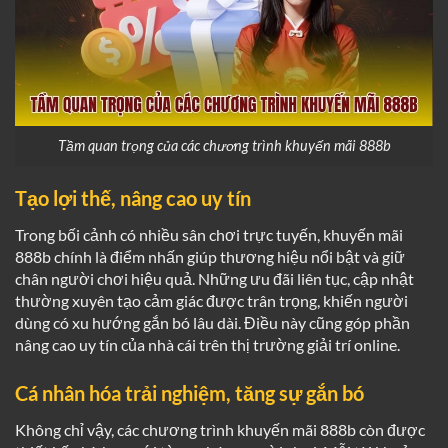
Tầm quan trọng của các chương trình khuyến mãi 888b
Tạo lợi thế, nâng cao uy tín
Trong bối cảnh có nhiều sân chơi trực tuyến, khuyến mãi
888b chính là điểm nhấn giúp thương hiệu nổi bật và giữ
chân người chơi hiệu quả. Những ưu đãi liên tục, cập nhật
thường xuyên tạo cảm giác được trân trọng, khiến người
dùng có xu hướng gắn bó lâu dài. Điều này cũng góp phần
nâng cao uy tín của nhà cái trên thị trường giải trí online.
Cá nhân hóa trải nghiệm, tăng sự gắn bó
Không chỉ vậy, các chương trình khuyến mãi 888b còn được