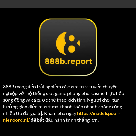
888B mang đến trải nghiệm cá cược trực tuyến chuyên
nghiệp với hệ thống slot game phong phú, casino trực tiếp
sống động và cá cược thể thao kịch tính. Người chơi tận
hưởng giao diện mượt mà, thanh toán nhanh chóng cùng
nhiều ưu đãi giá trị. Khám phá ngay
https://modelspoor-
nienoord.nl/
để bắt đầu hành trình thắng lớn.