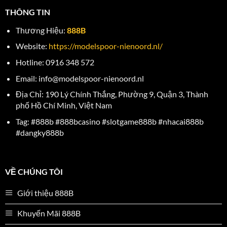
THÔNG TIN
Thương Hiệu:
888B
Website:
https://modelspoor-nienoord.nl/
Hotline: 0916 348 572
Email:
info@modelspoor-nienoord.nl
Địa Chỉ:
190 Lý Chính Thắng, Phường 9, Quận 3, Thành
phố Hồ Chí Minh, Việt Nam
Tag: #888b #888bcasino #slotgame888b #nhacai888b
#dangky888b
VỀ CHÚNG TÔI
Giới thiệu 888B
Khuyến Mãi 888B