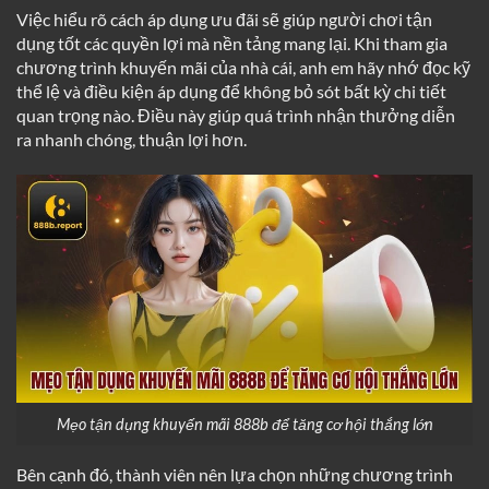
Việc hiểu rõ cách áp dụng ưu đãi sẽ giúp người chơi tận
dụng tốt các quyền lợi mà nền tảng mang lại. Khi tham gia
chương trình khuyến mãi của nhà cái, anh em hãy nhớ đọc kỹ
thể lệ và điều kiện áp dụng để không bỏ sót bất kỳ chi tiết
quan trọng nào. Điều này giúp quá trình nhận thưởng diễn
ra nhanh chóng, thuận lợi hơn.
Mẹo tận dụng khuyến mãi 888b để tăng cơ hội thắng lớn
Bên cạnh đó, thành viên nên lựa chọn những chương trình