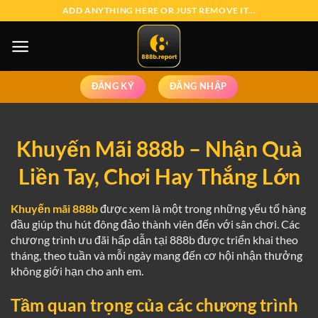
Chuyển
ADD ANYTHING HERE OR JUST REMOVE IT...
đến
nội
dung
ĐĂNG KÝ
ĐĂNG NHẬP
Khuyến Mãi 888b – Nhận Quà
Liền Tay, Chơi Hay Thắng Lớn
Khuyến mãi 888b
được xem là một trong những yếu tố hàng
đầu giúp thu hút đông đảo thành viên đến với sân chơi. Các
chương trình ưu đãi hấp dẫn tại 888b được triển khai theo
tháng, theo tuần và mỗi ngày mang đến cơ hội nhận thưởng
không giới hạn cho anh em.
Tầm quan trọng của các chương trình