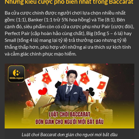
Những kiểu cược phổ biến nhất trong Baccarat
Ba cửa cược chính được người chơi lựa chọn nhiều nhất
gồm: (1:1), Banker (1:1 trừ 5% hoa hồng) và Tie (8:1). Bên
cạnh đó, siêu phẩm còn có cửa cược phụ như Pair (cược đôi),
Perfect Pair (cặp hoàn hảo cùng chất), Big (tổng 5 – 6 lá) hay
Small (tổng 4 lá) mang lại tỷ lệ trả thưởng cao nhưng tỷ lệ
thắng thấp hơn, phù hợp với những ai ưa thích sự kịch tính
và cảm giác chinh phục mạo hiểm.
Luật chơi Baccarat đơn giản cho người mới bắt đầu