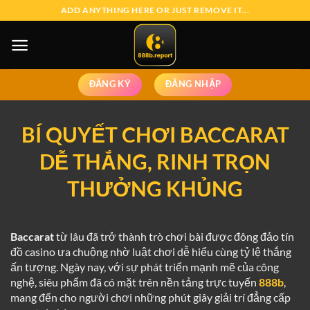
Chuyển
ADD ANYTHING HERE OR JUST REMOVE IT...
đến
nội
dung
ĐĂNG KÝ
ĐĂNG NHẬP
BÍ QUYẾT CHƠI BACCARAT
DỄ THẮNG, RINH TRỌN
THƯỞNG KHỦNG
Baccarat
từ lâu đã trở thành trò chơi bài được đông đảo tín
đồ casino ưa chuộng nhờ luật chơi dễ hiểu cùng tỷ lệ thắng
ấn tượng. Ngày nay, với sự phát triển mạnh mẽ của công
nghệ, siêu phẩm đã có mặt trên nền tảng trực tuyến
888b
,
mang đến cho người chơi những phút giây giải trí đẳng cấp